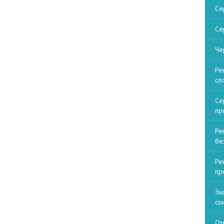
Се
Се
Че
Ре
сл
Се
пр
Ре
бе
Ре
пр
Эк
со
От