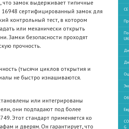
т, что замок выдерживает типичные
CE
EN 16948 сертифицированный замок для
ий контрольный тест, в котором
Пр
гадать или механически открыть
По
ни. Замки безопасности проходят
UK
скую прочность.
Ди
Ди
чность (тысячи циклов открытия и
Оц
риалы не быстро изнашиваются.
Эк
Об
становлены или интегрированы
ели, они подпадают под более
Ев
749. Этот стандарт применяется ко
CO
фам и дверям. Он гарантирует, что
G