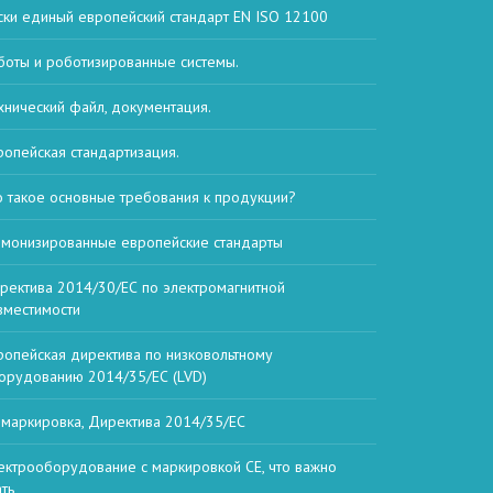
ски единый европейский стандарт EN ISO 12100
боты и роботизированные системы.
хнический файл, документация.
ропейская стандартизация.
о такое основные требования к продукции?
рмонизированные европейские стандарты
ректива 2014/30/ЕС по электромагнитной
вместимости
ропейская директива по низковольтному
орудованию 2014/35/ЕС (LVD)
 маркировка, Директива 2014/35/ЕС
ектрооборудование с маркировкой CE, что важно
ать