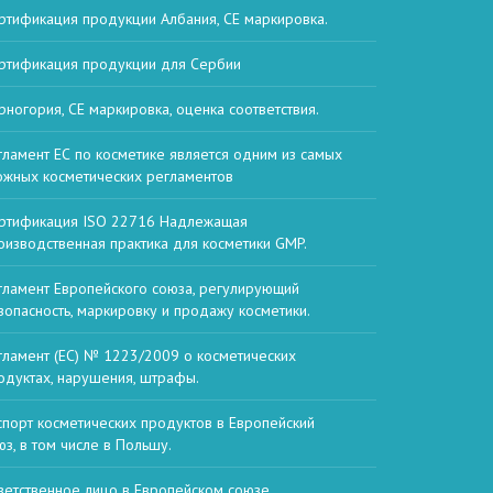
ртификация продукции Албания, СЕ маркировка.
ртификация продукции для Сербии
рногория, СЕ маркировка, оценка соответствия.
гламент ЕС по косметике является одним из самых
ожных косметических регламентов
ртификация ISO 22716 Надлежащая
оизводственная практика для косметики GMP.
гламент Европейского союза, регулирующий
зопасность, маркировку и продажу косметики.
гламент (ЕС) № 1223/2009 о косметических
одуктах, нарушения, штрафы.
спорт косметических продуктов в Европейский
юз, в том числе в Польшу.
ветственное лицо в Европейском союзе,