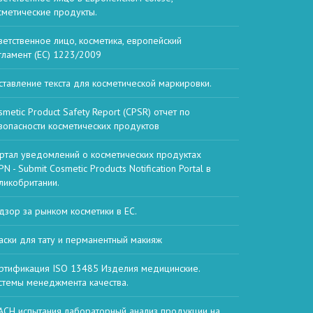
сметические продукты.
ветственное лицо, косметика, европейский
гламент (EC) 1223/2009
ставление текста для косметической маркировки.
smetic Product Safety Report (CPSR) отчет по
зопасности косметических продуктов
ртал уведомлений о косметических продуктах
N - Submit Cosmetic Products Notification Portal в
ликобритании.
дзор за рынком косметики в ЕС.
аски для тату и перманентный макияж
ртификация ISO 13485 Изделия медицинские.
стемы менеджмента качества.
ACH испытания лабораторный анализ продукции на