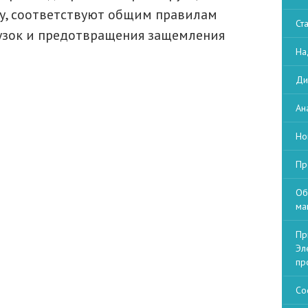
ру, соответствуют общим правилам
Ст
рузок и предотвращения защемления
На
Ди
Ан
Но
Пр
Об
ма
Пр
Эл
пр
Со