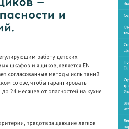
щиков —
Эк
пасности и
Се
ий.
От
та
Ст
Де
егулирующим работу детских
По
ых шкафов и ящиков, является EN
EU 
вает согласованные методы испытаний
Ст
ском союзе, чтобы гарантировать
тр
 до 24 месяцев от опасностей на кухне
Уп
Вз
ис
Ли
 критерии, предотвращающие легкое
но