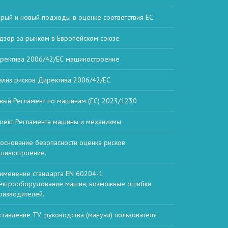
арый и новый подходы в оценке соответствия ЕС.
дзор за рынком в Европейском союзе
ректива 2006/42/ЕС машиностроение
ализ рисков Директива 2006/42/ЕС
вый Регламент по машинам (ЕС) 2023/1230
оект Регламента машины и механизмы
основание безопасности оценка рисков
шиностроение.
именение стандарта EN 60204-1
ектрооборудование машин, возможные ошибки
оизводителей.
ставление ТУ, руководства (мануал) пользователя