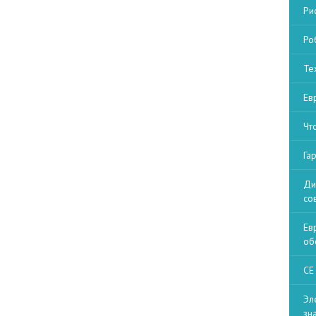
Ри
Ро
Те
Ев
Чт
Га
Ди
со
Ев
об
СЕ
Эл
зн