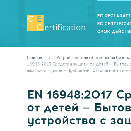
EC DECLARAT
EC CERTIFICA
СРОК ДЕЙСТВ
Главная
Устройства для обеспечения безопа
16948:2017 Средства защиты от детей — Бытовые
шкафов и ящиков — Требования безопасности и ме
EN 16948:2017 С
от детей — Быт
устройства с за