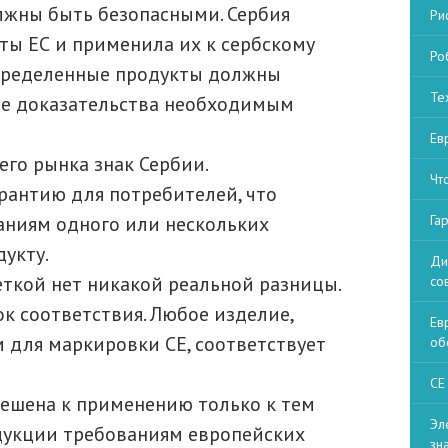
лжны быть безопасными. Сербия
Ри
ты ЕС и применила их к сербскому
Ро
 определенные продукты должны
Те
ве доказательства необходимым
Ев
его рынка знак Сербии.
Чт
арантию для потребителей, что
аниям одного или нескольких
Га
укту.
Ди
ткой нет никакой реальной разницы.
со
к соответствия. Любое изделие,
Ев
 для маркировки CE, соответствует
об
СЕ
ешена к применению только к тем
Эл
одукции требованиям европейских
зн