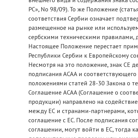
внешнего вида и содержания знака со
РС», No 98/09). То же Положение (стать
соответствия Сербии означает подтвер
размещенное на рынке или используемо
сербскими техническими правилами, д
Настоящее Положение перестает прим
Республики Сербии к Европейскому со
Несмотря на это положение, знак СЕ д
подписания ACAA и соответствующего 
положениями статей 28-30 Закона о т
Соглашение ACAA (Соглашение о соот
продукции) направлено на содейств
между ЕС и странами-партнерами, ко
соглашение с ЕС. После подписания со
соглашении, могут войти в ЕС, тогда 