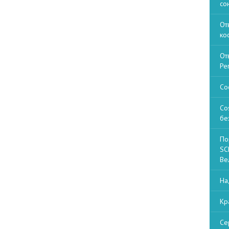
со
От
ко
От
Ре
Со
Co
бе
По
SCP
Ве
На
Кр
Се