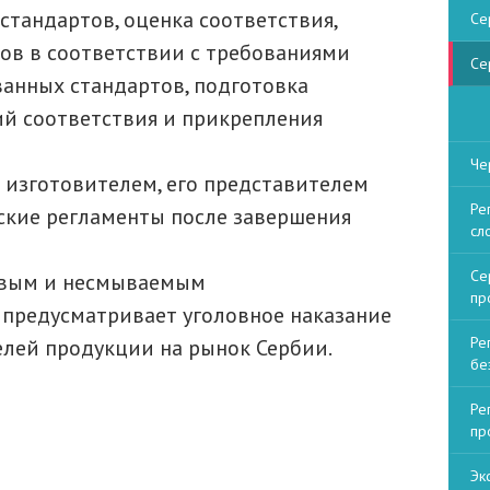
стандартов, оценка соответствия,
Се
ов в соответствии с требованиями
Се
анных стандартов, подготовка
ий соответствия и прикрепления
Че
 изготовителем, его представителем
Ре
ские регламенты после завершения
сл
Се
ивым и несмываемым
пр
н предусматривает уголовное наказание
Ре
лей продукции на рынок Сербии.
бе
Ре
пр
Эк