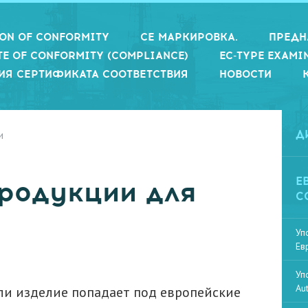
ION OF CONFORMITY
СЕ МАРКИРОВКА.
ПРЕДН
TE OF CONFORMITY (COMPLIANCE)
EC-TYPE EXAMI
ИЯ СЕРТИФИКАТА СООТВЕТСТВИЯ
НОВОСТИ
и
Д
Е
родукции для
С
Уп
Ев
Уп
Au
сли изделие попадает под европейские