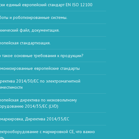
ски единый европейский стандарт EN ISO 12100
боты и роботизированные системы.
хнический файл, документация.
ропейская стандартизация.
о такое основные требования к продукции?
рмонизированные европейские стандарты
ректива 2014/30/ЕС по электромагнитной
вместимости
ропейская директива по низковольтному
орудованию 2014/35/ЕС (LVD)
 маркировка, Директива 2014/35/ЕС
ектрооборудование с маркировкой CE, что важно
ать