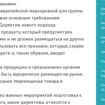
ваниями.
Ди
 европейской маркировкой для группы
пр
ствие основным требованиям
Ре
Директив нового подхода.
пр
 продукту, который предусмотрен
На
и и не должен размещаться на других
GP
льзовать все признаки, которые, скорее
Ди
укте и, таким образом, вводят
Се
ва продукции и предназначен органам
Се
т быть юридически размещен на рынке.
Ев
бодное перемещение товара в
Ре
76
ько важных мероприятий подготовка к
Ре
ого, какие директивы относятся к