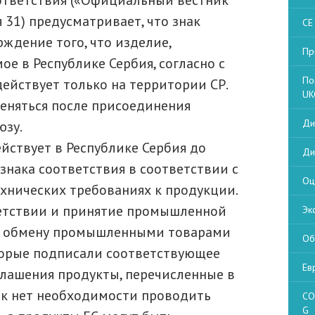
ответствия («Официальный вестник
я 31) предусматривает, что знак
CE
ждение того, что изделие,
Пр
е в Республике Сербия, согласно с
По
ействует только на территории СР.
UK
еняться после присоединения
Ди
юзу.
ействует в Республике Сербия до
Ди
знака соответствия в соответствии с
Оц
ехнических требованиях к продукции.
ветствии и принятие промышленной
Эк
ие обмену промышленными товарами
Об
торые подписали соответствующее
Ев
глашения продукты, перечисленные в
как нет необходимости проводить
CO
G