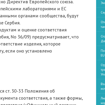
сно Директив Европейского союза.
Эк
опейскими лабораториями и ЕС
Се
анными органами сообщества, будут
е Сербия.
От
та
одуктам и оценке соответствия
ия, No 36/09) предусматривает, что
Ст
Де
тветствие изделия, которое
у, если оно установлено
По
EU 
Ст
тр
Уп
Вз
ис
ся ст. 30-33 Положения об
кумента соответствия, а также формы,
Ли
но