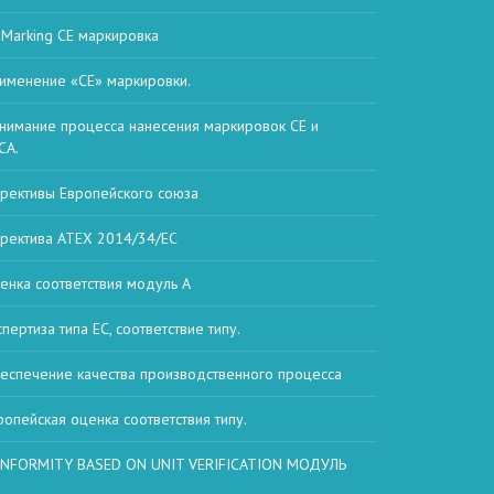
 Marking СЕ маркировка
именение «CE» маркировки.
нимание процесса нанесения маркировок CE и
CA.
рективы Европейского союза
ректива ATEX 2014/34/ЕС
енка соответствия модуль А
спертиза типа ЕС, соответствие типу.
еспечение качества производственного процесса
ропейская оценка соответствия типу.
NFORMITY BASED ON UNIT VERIFICATION МОДУЛЬ