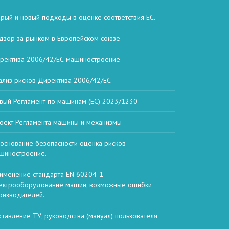
арый и новый подходы в оценке соответствия ЕС.
дзор за рынком в Европейском союзе
ректива 2006/42/ЕС машиностроение
ализ рисков Директива 2006/42/ЕС
вый Регламент по машинам (ЕС) 2023/1230
оект Регламента машины и механизмы
основание безопасности оценка рисков
шиностроение.
именение стандарта EN 60204-1
ектрооборудование машин, возможные ошибки
оизводителей.
ставление ТУ, руководства (мануал) пользователя