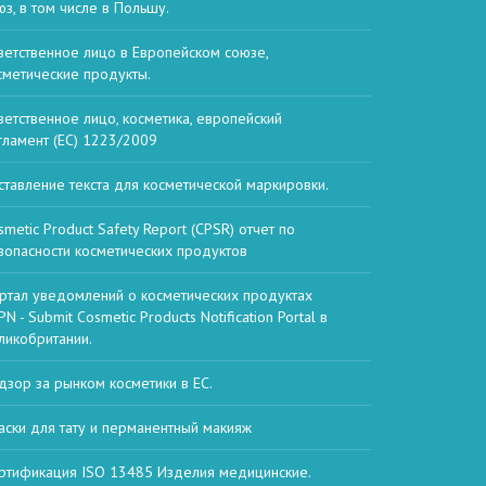
юз, в том числе в Польшу.
ветственное лицо в Европейском союзе,
сметические продукты.
ветственное лицо, косметика, европейский
гламент (EC) 1223/2009
ставление текста для косметической маркировки.
smetic Product Safety Report (CPSR) отчет по
зопасности косметических продуктов
ртал уведомлений о косметических продуктах
N - Submit Cosmetic Products Notification Portal в
ликобритании.
дзор за рынком косметики в ЕС.
аски для тату и перманентный макияж
ртификация ISO 13485 Изделия медицинские.