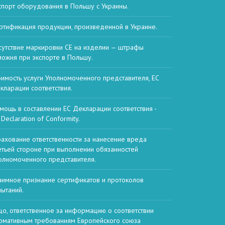
спорт оборудования в Польшу с Украины.
ртификация продукции, произведенной в Украине.
сутствие маркировки CE на изделии — штрафы
можня при экспорте в Польшу.
оимость услуги Уполномоченного представителя, ЕС
кларации соответствия.
мощь в составлении ЕС Декларации соответствия -
Declaration of Conformity.
рахование ответственности за нанесение вреда
етьей стороне при выполнении обязанностей
олномоченного представителя.
аимное признание сертификатов и протоколов
пытаний.
цо, ответственное за информацию о соответствии
рмативным требованиям Европейского союза