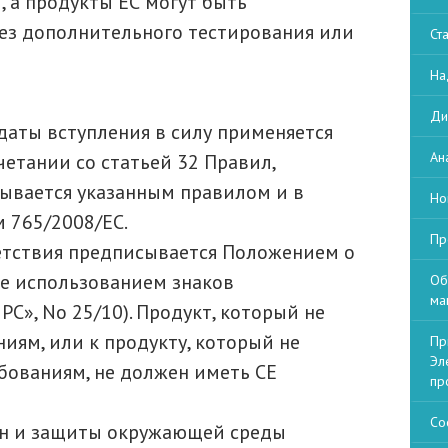
 а продукты ЕС могут быть
з дополнительного тестирования или
Ст
На
Ди
даты вступления в силу применяется
Ан
четании со статьей 32 Правил,
ывается указанным правилом и в
Но
 765/2008/EC.
Пр
етствия предписывается Положением о
же использованием знаков
Об
ма
С», No 25/10). Продукт, который не
иям, или к продукту, который не
Пр
Эл
бованиям, не должен иметь СЕ
пр
Со
ан и защиты окружающей среды