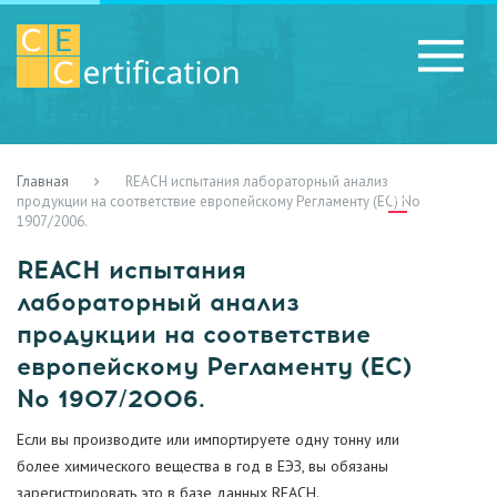
Главная
REACH испытания лабораторный анализ
RU
LV
UA
продукции на соответствие европейскому Регламенту (EC) No
1907/2006.
REACH испытания
лабораторный анализ
продукции на соответствие
европейскому Регламенту (EC)
No 1907/2006.
Если вы производите или импортируете одну тонну или
более химического вещества в год в ЕЭЗ, вы обязаны
зарегистрировать это в базе данных REACH.