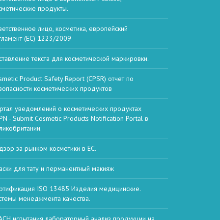
сметические продукты.
ветственное лицо, косметика, европейский
гламент (EC) 1223/2009
ставление текста для косметической маркировки.
smetic Product Safety Report (CPSR) отчет по
зопасности косметических продуктов
ртал уведомлений о косметических продуктах
N - Submit Cosmetic Products Notification Portal в
ликобритании.
дзор за рынком косметики в ЕС.
аски для тату и перманентный макияж
ртификация ISO 13485 Изделия медицинские.
стемы менеджмента качества.
ACH испытания лабораторный анализ продукции на