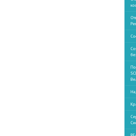
ко
От
Ре
Со
Co
бе
По
SCP
Ве
На
Кр
Се
Си
RE