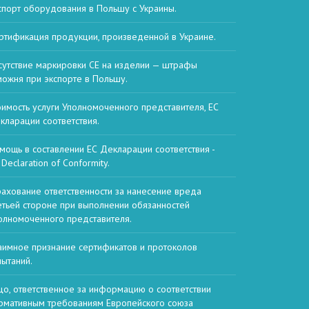
спорт оборудования в Польшу с Украины.
ртификация продукции, произведенной в Украине.
сутствие маркировки CE на изделии — штрафы
можня при экспорте в Польшу.
оимость услуги Уполномоченного представителя, ЕС
кларации соответствия.
мощь в составлении ЕС Декларации соответствия -
Declaration of Conformity.
рахование ответственности за нанесение вреда
етьей стороне при выполнении обязанностей
олномоченного представителя.
аимное признание сертификатов и протоколов
пытаний.
цо, ответственное за информацию о соответствии
рмативным требованиям Европейского союза