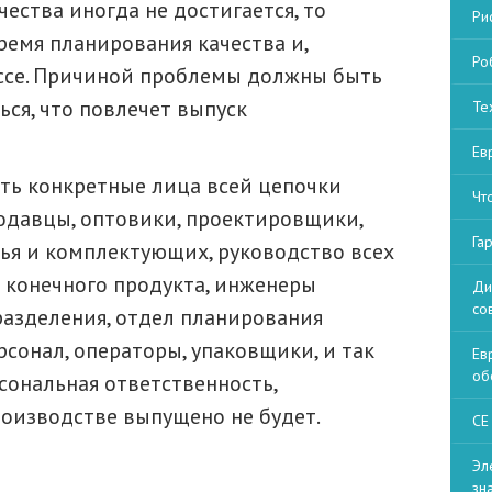
чества иногда не достигается, то
Ри
время планирования качества и,
Ро
ссе. Причиной проблемы должны быть
ься, что повлечет выпуск
Те
Ев
ть конкретные лица всей цепочки
Чт
одавцы, оптовики, проектировщики,
Га
ья и комплектующих, руководство всех
 конечного продукта, инженеры
Ди
со
азделения, отдел планирования
сонал, операторы, упаковщики, и так
Ев
об
рсональная ответственность,
оизводстве выпущено не будет.
СЕ
Эл
зн