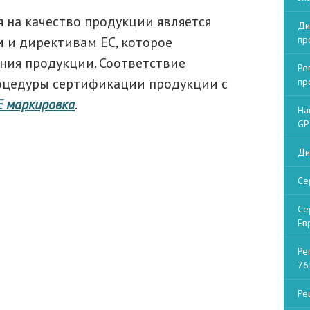
на качество продукции является
Ди
 и директивам ЕС, которое
пр
ния продукции. Соответствие
Ре
оцедуры сертификации продукции с
пр
Е маркировка
.
На
GP
Ди
Се
Се
Ев
Ре
76
Ре