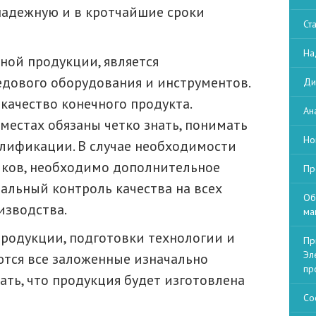
 надежную и в кротчайшие сроки
Ст
На
ной продукции, является
дового оборудования и инструментов.
Ди
качество конечного продукта.
Ан
местах обязаны четко знать, понимать
Но
алификации. В случае необходимости
ков, необходимо дополнительное
Пр
альный контроль качества на всех
Об
изводства.
ма
продукции, подготовки технологии и
Пр
Эл
тся все заложенные изначально
пр
ать, что продукция будет изготовлена
Со