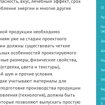
асность, вкус, лечебный эффект, срок
ебление энергии и многие другие
CE
Пр
По
енной продукции необходимо
UK
иям уже на стадии проектного
Ди
ции должны существовать четкие
Ди
ьных особенностей проектируемого
тные размеры, физические свойства,
Оц
отделка, цвета и текстуры),
Эк
й шум и прочие условия.
Об
дке учитывают материалы для
 подготовке производства продукции
Ев
овления (технология), должна быть
CO
оторые позволяют выпускать простую
G