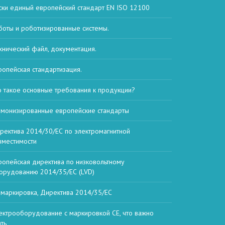
ски единый европейский стандарт EN ISO 12100
боты и роботизированные системы.
хнический файл, документация.
ропейская стандартизация.
о такое основные требования к продукции?
рмонизированные европейские стандарты
ректива 2014/30/ЕС по электромагнитной
вместимости
ропейская директива по низковольтному
орудованию 2014/35/ЕС (LVD)
 маркировка, Директива 2014/35/ЕС
ектрооборудование с маркировкой CE, что важно
ать