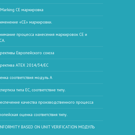
 Marking СЕ маркировка
именение «CE» маркировки.
нимание процесса нанесения маркировок CE и
CA.
рективы Европейского союза
ректива ATEX 2014/34/ЕС
енка соответствия модуль А
спертиза типа ЕС, соответствие типу.
еспечение качества производственного процесса
ропейская оценка соответствия типу.
NFORMITY BASED ON UNIT VERIFICATION МОДУЛЬ