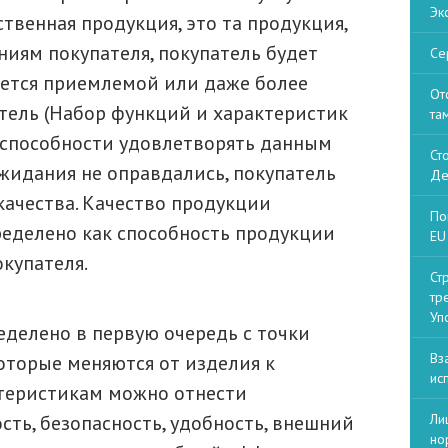
Эк
ственная продукция, это та продукция,
ниям покупателя, покупатель будет
Се
ляется приемлемой или даже более
От
атель (Набор функций и характеристик
та
 способности удовлетворять данным
Ст
жидания не оправдались, покупатель
Де
 качества. Качество продукции
По
ределено как способность продукции
EU 
купателя.
Ст
тр
Уп
делено в первую очередь с точки
Вз
оторые меняются от изделия к
ис
ктеристикам можно отнести
ть, безопасность, удобность, внешний
Ли
но