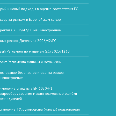
арый и новый подходы в оценке соответствия ЕС.
дзор за рынком в Европейском союзе
ректива 2006/42/ЕС машиностроение
ализ рисков Директива 2006/42/ЕС
вый Регламент по машинам (ЕС) 2023/1230
оект Регламента машины и механизмы
основание безопасности оценка рисков
шиностроение.
именение стандарта EN 60204-1
ектрооборудование машин, возможные ошибки
оизводителей.
ставление ТУ, руководства (мануал) пользователя