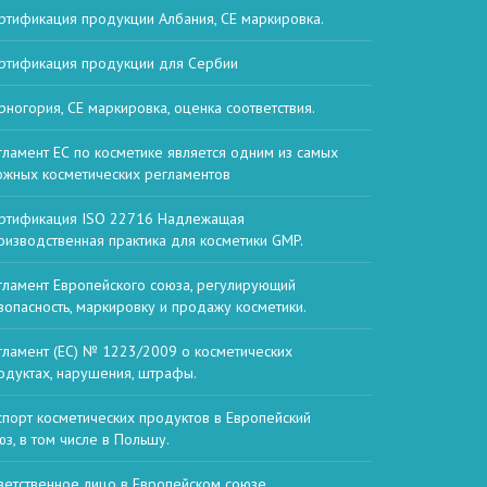
ртификация продукции Албания, СЕ маркировка.
ртификация продукции для Сербии
рногория, СЕ маркировка, оценка соответствия.
гламент ЕС по косметике является одним из самых
ожных косметических регламентов
ртификация ISO 22716 Надлежащая
оизводственная практика для косметики GMP.
гламент Европейского союза, регулирующий
зопасность, маркировку и продажу косметики.
гламент (ЕС) № 1223/2009 о косметических
одуктах, нарушения, штрафы.
спорт косметических продуктов в Европейский
юз, в том числе в Польшу.
ветственное лицо в Европейском союзе,