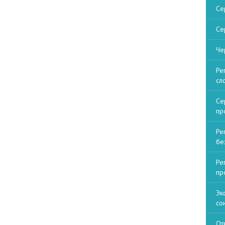
Се
Се
Че
Ре
сл
Се
пр
Ре
бе
Ре
пр
Эк
со
От