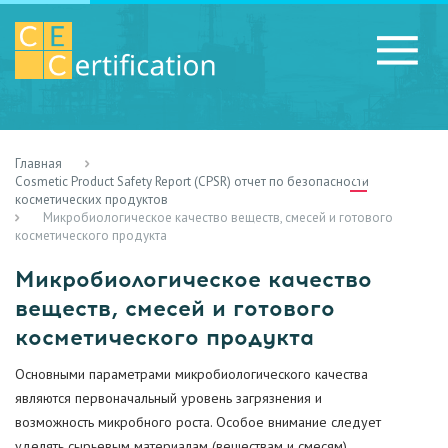
Главная
RU
LV
UA
Cosmetic Product Safety Report (CPSR) отчет по безопасности
косметических продуктов
Микробиологическое качество веществ, смесей и готового
косметического продукта
Микробиологическое качество
веществ, смесей и готового
косметического продукта
Основными параметрами микробиологического качества
являются первоначальный уровень загрязнения и
возможность микробного роста. Особое внимание следует
уделять сырьевым материалам (веществам и смесям),