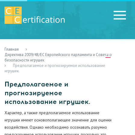
Главная
RU
LV
UA
Директива 2009/48/EC Европейского парламента и Совета о
безопасности игрушек
Предполагаемое и прогнозируемое использование
игрушек.
Предполагаемое и
прогнозируемое
использование игрушек.
Характер, а также предполагаемое использование
игрушки имеют основополагающее значение для оценки
воздействия. Однако необходимо осознавать разумно
предсказуемое использование игрушки, поскольку это