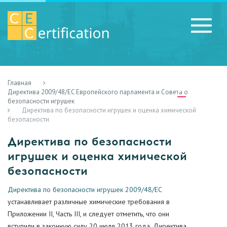
Главная
RU
LV
UA
Директива 2009/48/EC Европейского парламента и Совета о
безопасности игрушек
Директива по безопасности игрушек и оценка химической
безопасности
Директива по безопасности
игрушек и оценка химической
безопасности
Директива по безопасности игрушек 2009/48/EC
устанавливает различные химические требования в
Приложении II, Часть III, и следует отметить, что они
вступили в законную силу 20 июля 2013 года. Директива